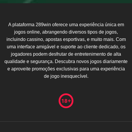
A plataforma 289win oferece uma experiência única em
jogos online, abrangendo diversos tipos de jogos,
incluindo cassino, apostas esportivas, e muito mais. Com
uma interface amigável e suporte ao cliente dedicado, os
jogadores podem desfrutar de entretenimento de alta
qualidade e segurança. Descubra novos jogos diariamente
e aproveite promoções exclusivas para uma experiência
de jogo inesquecível.