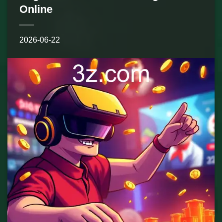
Online
2026-06-22