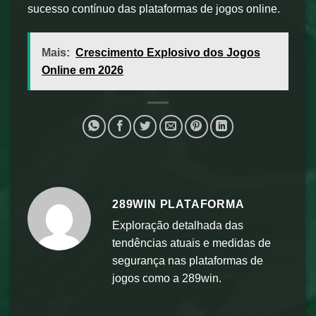
sucesso contínuo das plataformas de jogos online.
Mais:
Crescimento Explosivo dos Jogos
Online em 2026
289WIN PLATAFORMA
Exploração detalhada das
tendências atuais e medidas de
segurança nas plataformas de
jogos como a 289win.