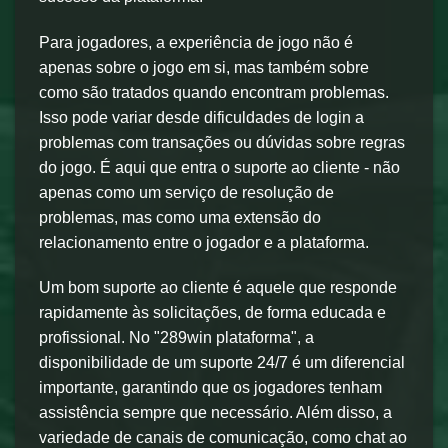
Para jogadores, a experiência de jogo não é
apenas sobre o jogo em si, mas também sobre
como são tratados quando encontram problemas.
Isso pode variar desde dificuldades de login a
problemas com transações ou dúvidas sobre regras
do jogo. É aqui que entra o suporte ao cliente - não
apenas como um serviço de resolução de
problemas, mas como uma extensão do
relacionamento entre o jogador e a plataforma.
Um bom suporte ao cliente é aquele que responde
rapidamente às solicitações, de forma educada e
profissional. No "289win plataforma", a
disponibilidade de um suporte 24/7 é um diferencial
importante, garantindo que os jogadores tenham
assistência sempre que necessário. Além disso, a
variedade de canais de comunicação, como chat ao