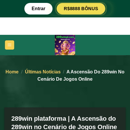
Skip
R$8888 BÔNUS
Entrar
to
content
Home
/
Últimas Notícias
/
A Ascensão Do 289win No
Cenário De Jogos Online
289win plataforma | A Ascensão do
289win no Cenário de Jogos Online