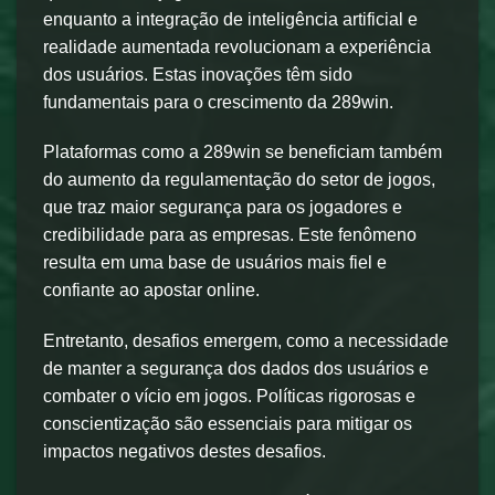
enquanto a integração de inteligência artificial e
realidade aumentada revolucionam a experiência
dos usuários. Estas inovações têm sido
fundamentais para o crescimento da 289win.
Plataformas como a 289win se beneficiam também
do aumento da regulamentação do setor de jogos,
que traz maior segurança para os jogadores e
credibilidade para as empresas. Este fenômeno
resulta em uma base de usuários mais fiel e
confiante ao apostar online.
Entretanto, desafios emergem, como a necessidade
de manter a segurança dos dados dos usuários e
combater o vício em jogos. Políticas rigorosas e
conscientização são essenciais para mitigar os
impactos negativos destes desafios.