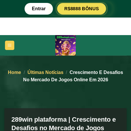
Skip
Entrar
R$8888 BÔNUS
to
content
Home
/
Últimas Notícias
/
Crescimento E Desafios
No Mercado De Jogos Online Em 2026
289win plataforma | Crescimento e
Desafios no Mercado de Jogos