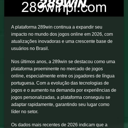
A plataforma 289win continua a expandir seu
impacto no mundo dos jogos online em 2026, com
atualizações inovadoras e uma crescente base de
usuários no Brasil.
Nos últimos anos, a 289win se destacou como uma
plataforma proeminente no mercado de jogos
online, especialmente entre os jogadores de língua
portuguesa. Com a evolução das tecnologias de
jogos e o aumento na demanda por experiências de
jogos personalizadas, a plataforma conseguiu se
adaptar rapidamente, garantindo seu lugar como
líder no setor.
Os dados mais recentes de 2026 indicam que a