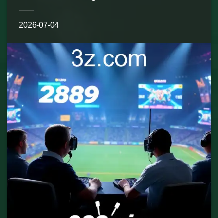
2026-07-04