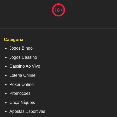
Categoria
Jogos Bingo
Jogos Cassino
Cassino Ao Vivo
Loteria Online
Poker Online
Promoções
Caça-Níqueis
Apostas Esportivas