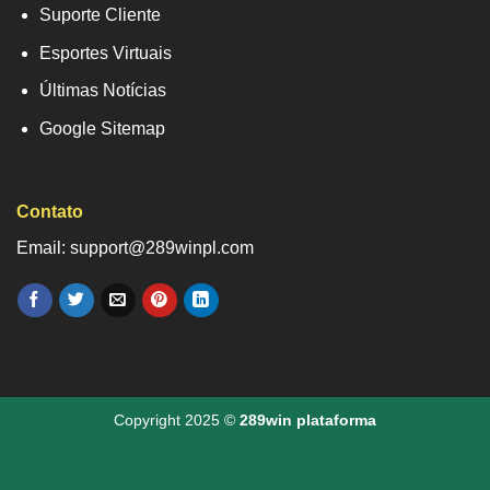
Suporte Cliente
Esportes Virtuais
Últimas Notícias
Google Sitemap
Contato
Email: support@289winpl.com
Copyright 2025 ©
289win plataforma