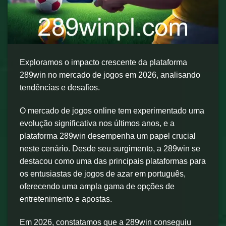
Exploramos o impacto crescente da plataforma
289win no mercado de jogos em 2026, analisando
tendências e desafios.
O mercado de jogos online tem experimentado uma
evolução significativa nos últimos anos, e a
plataforma 289win desempenha um papel crucial
neste cenário. Desde seu surgimento, a 289win se
destacou como uma das principais plataformas para
os entusiastas de jogos de azar em português,
oferecendo uma ampla gama de opções de
entretenimento e apostas.
Em 2026, constatamos que a 289win conseguiu