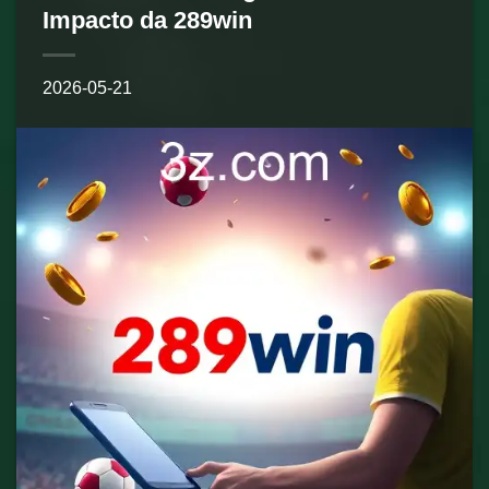
Impacto da 289win
2026-05-21