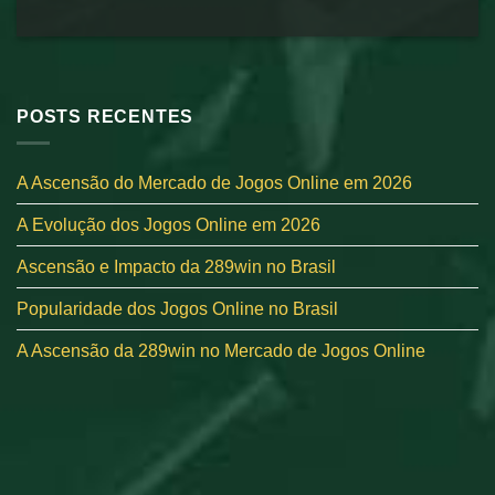
POSTS RECENTES
A Ascensão do Mercado de Jogos Online em 2026
A Evolução dos Jogos Online em 2026
Ascensão e Impacto da 289win no Brasil
Popularidade dos Jogos Online no Brasil
A Ascensão da 289win no Mercado de Jogos Online