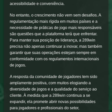
acessibilidade e conveniência.
No entanto, o crescimento não vem sem desafios. A
regulamentação mais rígida em muitos países e a
necessidade de práticas de jogo mais responsáveis
são questões que a plataforma terá que enfrentar.
Para manter sua posição de liderança, a 289win
precisa não apenas continuar a inovar, mas também
garantir que suas operações estejam sempre em
conformidade com os regulamentos internacionais
de jogos.
A resposta da comunidade de jogadores tem sido
amplamente positiva, com muitos elogiando a
diversidade de jogos e a qualidade do serviço ao
cliente. À medida que a 289win continua a se
expandir, ela promete abrir novas possibilidades
para jogadores e profissionais do setor,