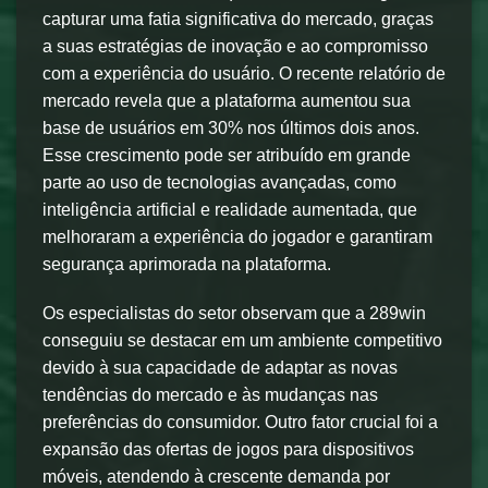
capturar uma fatia significativa do mercado, graças
a suas estratégias de inovação e ao compromisso
com a experiência do usuário. O recente relatório de
mercado revela que a plataforma aumentou sua
base de usuários em 30% nos últimos dois anos.
Esse crescimento pode ser atribuído em grande
parte ao uso de tecnologias avançadas, como
inteligência artificial e realidade aumentada, que
melhoraram a experiência do jogador e garantiram
segurança aprimorada na plataforma.
Os especialistas do setor observam que a 289win
conseguiu se destacar em um ambiente competitivo
devido à sua capacidade de adaptar as novas
tendências do mercado e às mudanças nas
preferências do consumidor. Outro fator crucial foi a
expansão das ofertas de jogos para dispositivos
móveis, atendendo à crescente demanda por