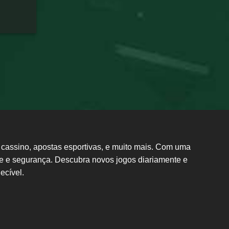
 cassino, apostas esportivas, e muito mais. Com uma
ade e segurança. Descubra novos jogos diariamente e
ecível.