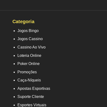
Categoria
Jogos Bingo
Jogos Cassino
Cassino Ao Vivo
Loteria Online
Poker Online
Promoções
Caça-Níqueis
Apostas Esportivas
Suporte Cliente
Esportes Virtuais