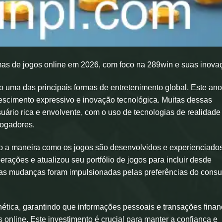
mas de jogos online em 2026, com foco na 289win e suas inova
 uma das principais formas de entretenimento global. Este ano
escimento expressivo e inovação tecnológica. Muitas dessas
ário rica e envolvente, com o uso de tecnologias de realidade
 jogadores.
o a maneira como os jogos são desenvolvidos e experienciados
rações e atualizou seu portfólio de jogos para incluir desde
sas mudanças foram impulsionadas pelas preferências do cons
nética, garantindo que informações pessoais e transações finan
online. Este investimento é crucial para manter a confiança e