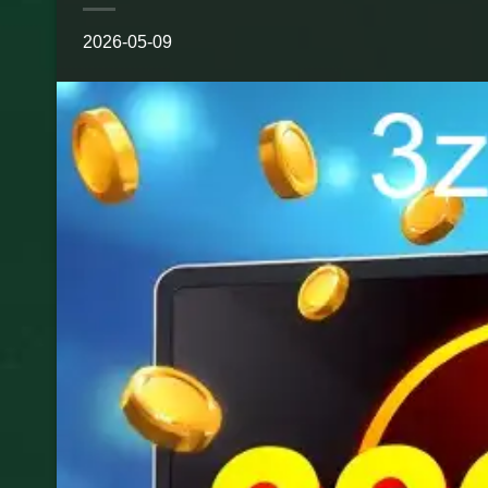
2026-05-09