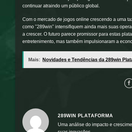
continuar atraindo um público global.
Com o mercado de jogos online crescendo a uma taxa
como "289win" intensifiquem ainda mais suas operaç
a crescer. O futuro parece promissor para estas pla
entretenimento, mas também impulsionaram a econo
Mais:
Novidades e Tendências da 289win Plat
289WIN PLATAFORMA
Uma análise do impacto e crescime
suas inovações.