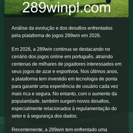
Análise da evolução e dos desafios enfrentados
pela plataforma de jogos 289win em 2026.
Em 2026, a 289win continua se destacando no
cenário dos jogos online em português, atraindo
centenas de milhares de jogadores interessados em
seus jogos de azar e esportivos. Nos últimos anos,
a plataforma tem investido em tecnologia de ponta
para garantir uma experiência de usuário cada vez
mais rica e segura. No entanto, com o aumento da
popularidade, também surgem novos desafios,
especialmente relacionados à regulamentação do
setor e à segurança dos dados.
Recentemente, a 289win tem enfrentado uma