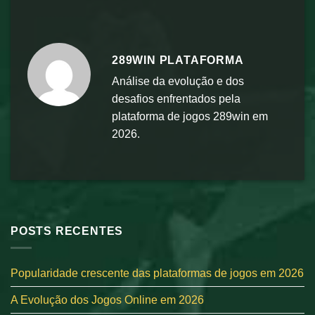
289WIN PLATAFORMA
Análise da evolução e dos
desafios enfrentados pela
plataforma de jogos 289win em
2026.
POSTS RECENTES
Popularidade crescente das plataformas de jogos em 2026
A Evolução dos Jogos Online em 2026