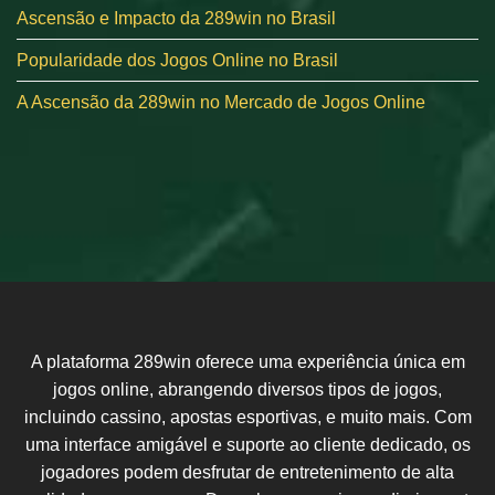
Ascensão e Impacto da 289win no Brasil
Popularidade dos Jogos Online no Brasil
A Ascensão da 289win no Mercado de Jogos Online
A plataforma 289win oferece uma experiência única em
jogos online, abrangendo diversos tipos de jogos,
incluindo cassino, apostas esportivas, e muito mais. Com
uma interface amigável e suporte ao cliente dedicado, os
jogadores podem desfrutar de entretenimento de alta