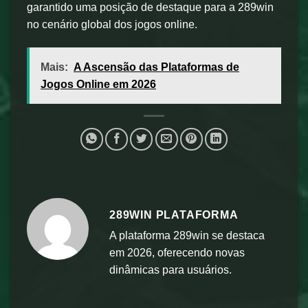
garantido uma posição de destaque para a 289win
no cenário global dos jogos online.
Mais:
A Ascensão das Plataformas de
Jogos Online em 2026
289WIN PLATAFORMA
A plataforma 289win se destaca
em 2026, oferecendo novas
dinâmicas para usuários.