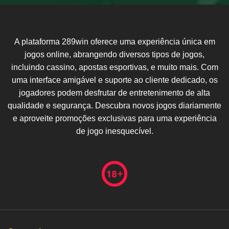
A plataforma 289win oferece uma experiência única em
jogos online, abrangendo diversos tipos de jogos,
incluindo cassino, apostas esportivas, e muito mais. Com
uma interface amigável e suporte ao cliente dedicado, os
jogadores podem desfrutar de entretenimento de alta
qualidade e segurança. Descubra novos jogos diariamente
e aproveite promoções exclusivas para uma experiência
de jogo inesquecível.