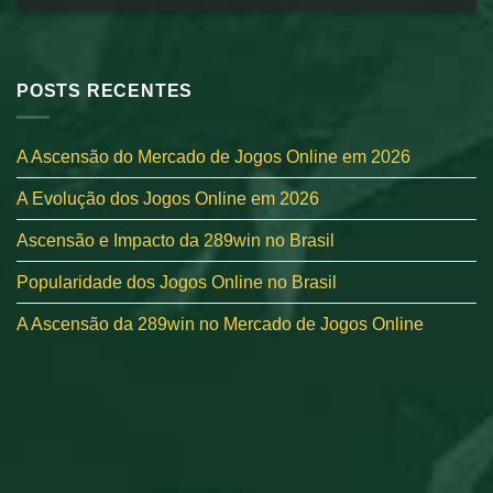
POSTS RECENTES
A Ascensão do Mercado de Jogos Online em 2026
A Evolução dos Jogos Online em 2026
Ascensão e Impacto da 289win no Brasil
Popularidade dos Jogos Online no Brasil
A Ascensão da 289win no Mercado de Jogos Online