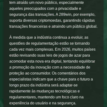
tem atraído um novo público, especialmente
aqueles preocupados com a privacidade e
segurança das transações. A 289win, por exemplo,
suporta diversas criptomoedas, garantindo rápidas
transações financeiras e atraindo um público global.
À medida que a indústria continua a evoluir, as
questões de regulamentação estão se tornando
cada vez mais complexas. Em 2026, muitos países
estão revisando suas leis de jogos de azar para
acomodar esta nova era digital, tentando equilibrar
a promoção da inovação com a necessidade de
proteção ao consumidor. Os comentários dos
especialistas indicam que a chave para o futuro a
longo prazo da indústria será adaptar-se
rapidamente às mudanças tecnológicas e
regulamentares, mantendo um foco claro na
experiência do usuário e na segurança.