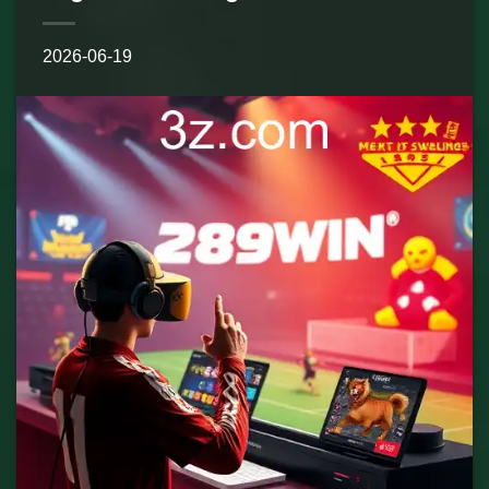
2026-06-19