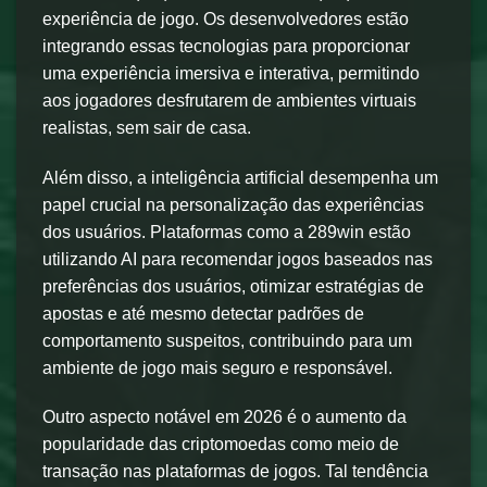
experiência de jogo. Os desenvolvedores estão
integrando essas tecnologias para proporcionar
uma experiência imersiva e interativa, permitindo
aos jogadores desfrutarem de ambientes virtuais
realistas, sem sair de casa.
Além disso, a inteligência artificial desempenha um
papel crucial na personalização das experiências
dos usuários. Plataformas como a 289win estão
utilizando AI para recomendar jogos baseados nas
preferências dos usuários, otimizar estratégias de
apostas e até mesmo detectar padrões de
comportamento suspeitos, contribuindo para um
ambiente de jogo mais seguro e responsável.
Outro aspecto notável em 2026 é o aumento da
popularidade das criptomoedas como meio de
transação nas plataformas de jogos. Tal tendência