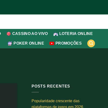
O
CASSINO AO VIVO
LOTERIA ONLINE
POKER ONLINE
PROMOÇÕES
POSTS RECENTES
Popularidade crescente das
plataformas de jogos em 2026