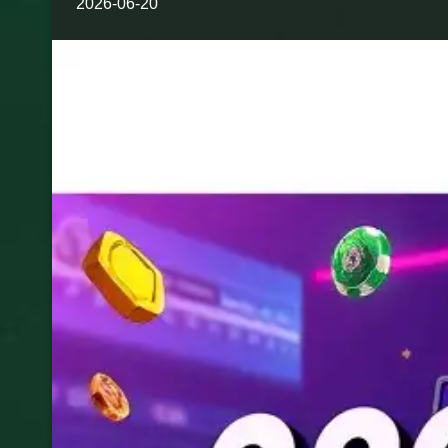
2026-06-20