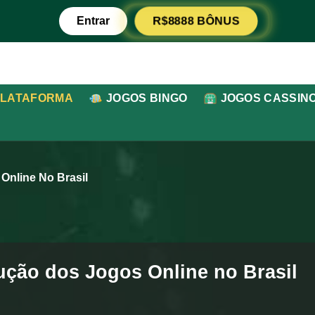
R$8888 BÔNUS
Entrar
PLATAFORMA
JOGOS BINGO
JOGOS CASSIN
Online No Brasil
ução dos Jogos Online no Brasil