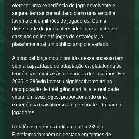
oferecer uma experiência de jogo envolvente e
segura, tem se consolidado como uma escolha
favorita entre milhões de jogadores. Com a
diversidade de jogos oferecidos, que vão desde
cassinos online até jogos de estratégia, a
plataforma atrai um público amplo e variado.
A principal força motriz por trás desse sucesso tem
sido a capacidade de adaptação da plataforma às
tendências atuais e às demandas dos usuários. Em
2026, a 289win investiu significativamente na
incorporação de inteligência artificial e realidade
virtual em seus jogos, proporcionando uma
experiência mais imersiva e personalizada para os
jogadores.
Relatórios recentes indicam que a 289win
Plataforma também se destaca em termos de