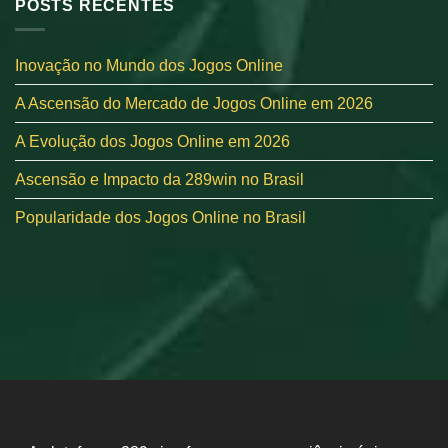
POSTS RECENTES
Inovação no Mundo dos Jogos Online
A Ascensão do Mercado de Jogos Online em 2026
A Evolução dos Jogos Online em 2026
Ascensão e Impacto da 289win no Brasil
Popularidade dos Jogos Online no Brasil