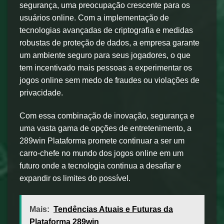
segurança, uma preocupação crescente para os
usuários online. Com a implementação de
tecnologias avançadas de criptografia e medidas
robustas de proteção de dados, a empresa garante
um ambiente seguro para seus jogadores, o que
tem incentivado mais pessoas a experimentar os
jogos online sem medo de fraudes ou violações de
privacidade.
Com essa combinação de inovação, segurança e
uma vasta gama de opções de entretenimento, a
289win Plataforma promete continuar a ser um
carro-chefe no mundo dos jogos online em um
futuro onde a tecnologia continua a desafiar e
expandir os limites do possível.
Mais:
Tendências Atuais e Futuras da
Plataforma 289win