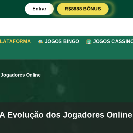
R$8888 BÔNUS
Entrar
PLATAFORMA
JOGOS BINGO
JOGOS CASSIN
 Jogadores Online
: A Evolução dos Jogadores Online