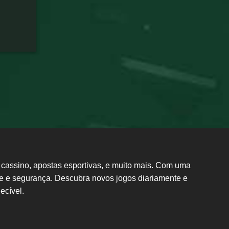
 cassino, apostas esportivas, e muito mais. Com uma
ade e segurança. Descubra novos jogos diariamente e
ecível.