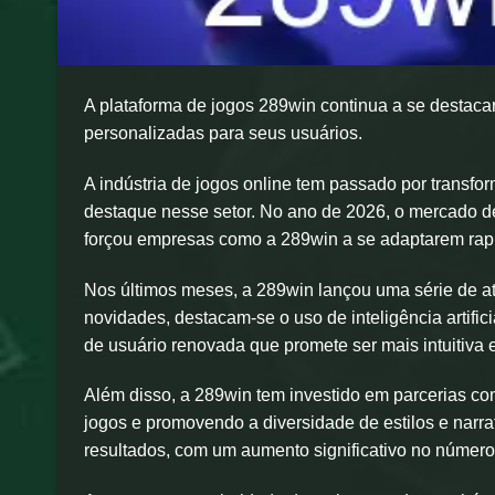
A plataforma de jogos 289win continua a se destaca
personalizadas para seus usuários.
A indústria de jogos online tem passado por transfo
destaque nesse setor. No ano de 2026, o mercado de
forçou empresas como a 289win a se adaptarem ra
Nos últimos meses, a 289win lançou uma série de at
novidades, destacam-se o uso de inteligência artific
de usuário renovada que promete ser mais intuitiva e
Além disso, a 289win tem investido em parcerias c
jogos e promovendo a diversidade de estilos e narra
resultados, com um aumento significativo no número