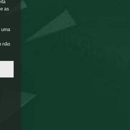
ita
de as
r uma
o não