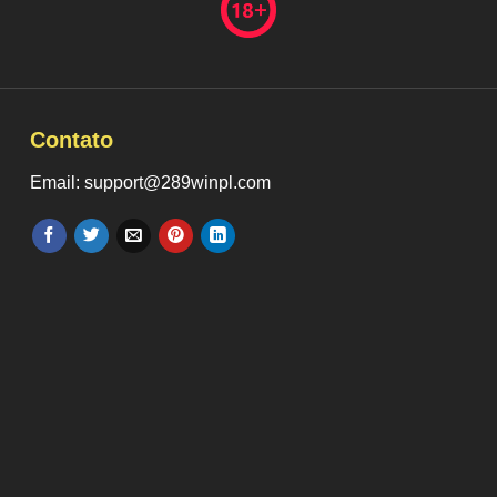
Contato
Email: support@289winpl.com