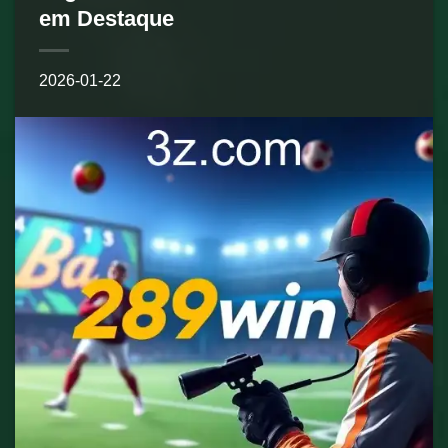
em Destaque
2026-01-22