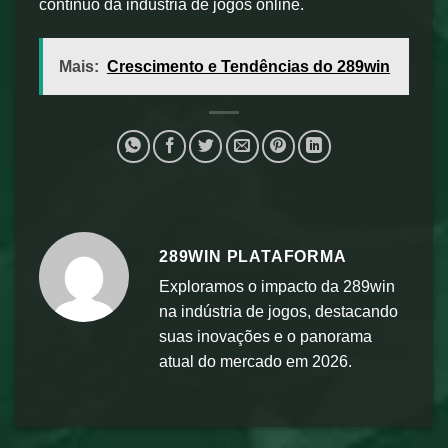
contínuo da indústria de jogos online.
Mais:
Crescimento e Tendências do 289win
289WIN PLATAFORMA
Exploramos o impacto da 289win
na indústria de jogos, destacando
suas inovações e o panorama
atual do mercado em 2026.