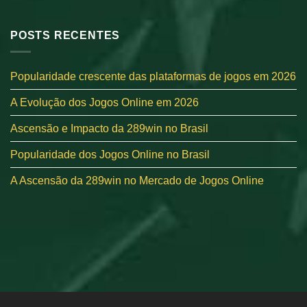
POSTS RECENTES
Popularidade crescente das plataformas de jogos em 2026
A Evolução dos Jogos Online em 2026
Ascensão e Impacto da 289win no Brasil
Popularidade dos Jogos Online no Brasil
A Ascensão da 289win no Mercado de Jogos Online