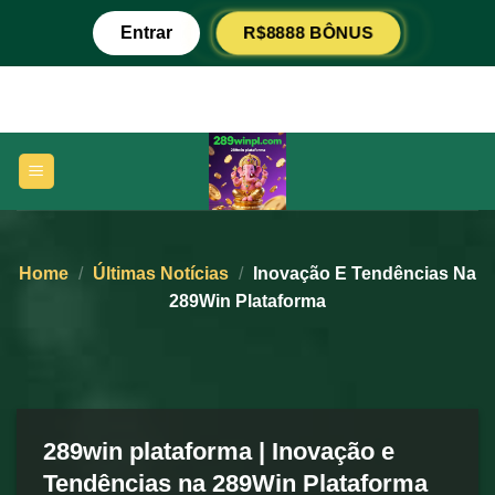
Skip
R$8888 BÔNUS
Entrar
to
content
Home
/
Últimas Notícias
/
Inovação E Tendências Na
289Win Plataforma
289win plataforma | Inovação e
Tendências na 289Win Plataforma