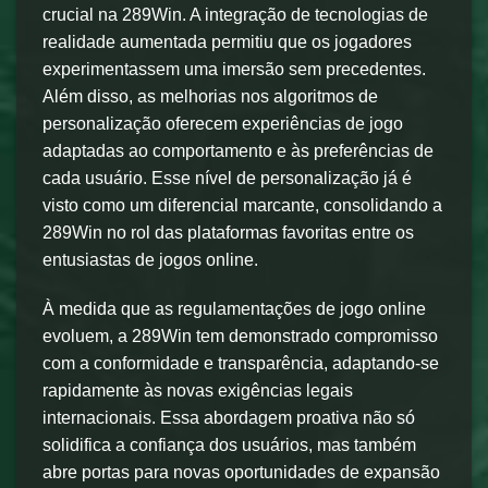
crucial na 289Win. A integração de tecnologias de
realidade aumentada permitiu que os jogadores
experimentassem uma imersão sem precedentes.
Além disso, as melhorias nos algoritmos de
personalização oferecem experiências de jogo
adaptadas ao comportamento e às preferências de
cada usuário. Esse nível de personalização já é
visto como um diferencial marcante, consolidando a
289Win no rol das plataformas favoritas entre os
entusiastas de jogos online.
À medida que as regulamentações de jogo online
evoluem, a 289Win tem demonstrado compromisso
com a conformidade e transparência, adaptando-se
rapidamente às novas exigências legais
internacionais. Essa abordagem proativa não só
solidifica a confiança dos usuários, mas também
abre portas para novas oportunidades de expansão