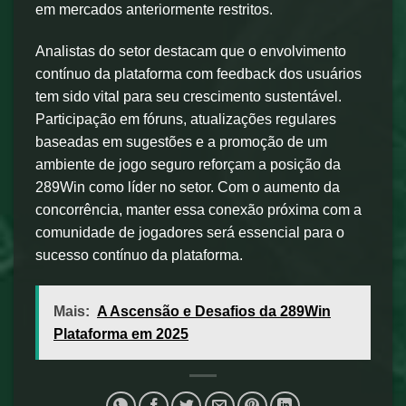
em mercados anteriormente restritos.
Analistas do setor destacam que o envolvimento
contínuo da plataforma com feedback dos usuários
tem sido vital para seu crescimento sustentável.
Participação em fóruns, atualizações regulares
baseadas em sugestões e a promoção de um
ambiente de jogo seguro reforçam a posição da
289Win como líder no setor. Com o aumento da
concorrência, manter essa conexão próxima com a
comunidade de jogadores será essencial para o
sucesso contínuo da plataforma.
Mais:
A Ascensão e Desafios da 289Win
Plataforma em 2025